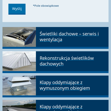
*Pole obowiązkowe
Świetliki dachowe – serwis i
wentylacja
Rekonstrukcja świetlików
dachowych
Klapy oddymiające z
wymuszonym obiegiem
Klapy oddymiające z