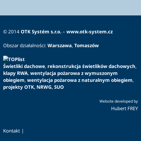
© 2014
OTK Systém s.r.o.
–
www.otk-system.cz
Obszar działalności:
Warszawa
,
Tomaszów
Świetliki dachowe
,
rekonstrukcja świetlików dachowych
,
klapy RWA
,
wentylacja pożarowa z wymuszonym
obiegiem
,
wentylacja pożarowa z naturalnym obiegiem
,
projekty OTK, NRWG, SUO
Website developed by
Hubert FREY
Kontakt
|