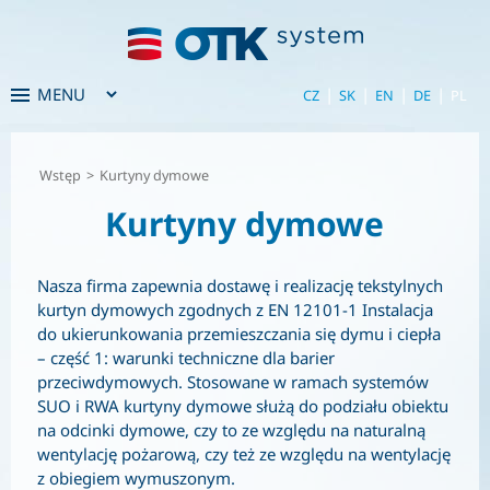
|
|
|
|
CZ
SK
EN
DE
PL
Wstęp
>
Kurtyny dymowe
Kurtyny dymowe
Nasza firma zapewnia dostawę i realizację tekstylnych
kurtyn dymowych zgodnych z EN 12101-1 Instalacja
do ukierunkowania przemieszczania się dymu i ciepła
– część 1: warunki techniczne dla barier
przeciwdymowych. Stosowane w ramach systemów
SUO i RWA kurtyny dymowe służą do podziału obiektu
na odcinki dymowe, czy to ze względu na naturalną
wentylację pożarową, czy też ze względu na wentylację
z obiegiem wymuszonym.