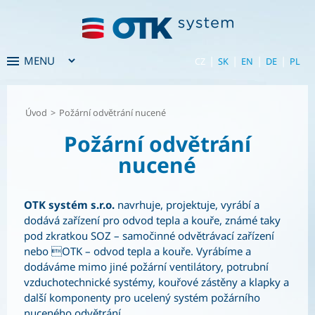
|
|
|
|
CZ
SK
EN
DE
PL
Úvod
>
Požární odvětrání nucené
Požární odvětrání
nucené
OTK systém s.r.o.
navrhuje, projektuje, vyrábí a
dodává zařízení pro odvod tepla a kouře, známé taky
pod zkratkou SOZ – samočinné odvětrávací zařízení
nebo OTK – odvod tepla a kouře. Vyrábíme a
dodáváme mimo jiné požární ventilátory, potrubní
vzduchotechnické systémy, kouřové zástěny a klapky a
další komponenty pro ucelený systém požárního
nuceného odvětrání.