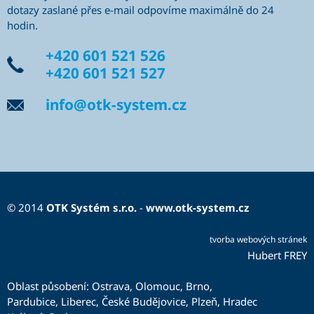
dotazy zaslané přes e-mail odpovíme maximálně do 24
hodin.
+420 601 521 526
+420 601 521 527
info@otk-system.cz
© 2014
OTK Systém s.r.o.
-
www.otk-system.cz
tvorba webových stránek
Hubert FREY
Oblast působení:
Ostrava
,
Olomouc
,
Brno
,
Pardubice
,
Liberec
,
České Budějovice
,
Plzeň
,
Hradec