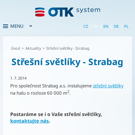
|
|
|
|
CZ
SK
EN
DE
PL
Úvod
>
Aktuality
>
Střešní světlíky - Strabag
Střešní světlíky - Strabag
1. 7. 2014
Pro společnost Strabag a.s. instalujeme
střešní světlíky
2
na halu o rozloze 60 000 m
.
Postaráme se i o Vaše střešní světlíky,
kontaktujte nás
.